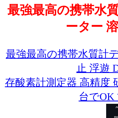
最強最高の携帯水質計
ーター 
最強最高の携帯水質計デジ
止 浮遊 
存酸素計測定器 高精度
台でOK