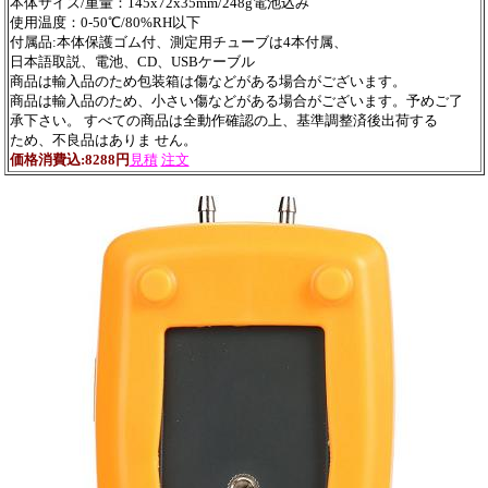
本体サイズ/重量：145x72x35mm/248g電池込み
使用温度：0-50℃/80%RH以下
付属品:本体保護ゴム付、測定用チューブは4本付属、
日本語取説、電池、CD、USBケーブル
商品は輸入品のため包装箱は傷などがある場合がございます。
商品は輸入品のため、小さい傷などがある場合がございます。予めご了
承下さい。 すべての商品は全動作確認の上、基準調整済後出荷する
ため、不良品はありま せん。
価格消費込:8288円
見積
注文