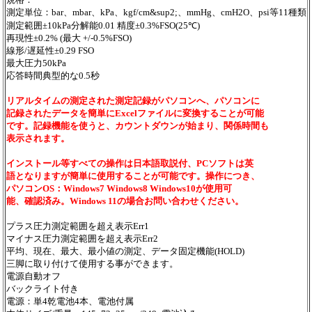
測定単位：bar、mbar、kPa、kgf/cm&sup2;、mmHg、cmH2O、psi等11種類
測定範囲±10kPa分解能0.01 精度±0.3%FSO(25℃)
再現性±0.2% (最大 +/-0.5%FSO)
線形/遅延性±0.29 FSO
最大圧力50kPa
応答時間典型的な0.5秒
リアルタイムの測定された測定記録がパソコンへ、パソコンに
記録されたデータを簡単にExcelファイルに変換することが可能
です。記録機能を使うと、カウントダウンが始まり、関係時間も
表示されます。
インストール等すべての操作は日本語取説付、PCソフトは英
語となりますが簡単に使用することが可能です。操作につき、
パソコンOS：Windows7 Windows8 Windows10が使用可
能、確認済み。Windows 11の場合お問い合わせください。
プラス圧力測定範囲を超え表示Err1
マイナス圧力測定範囲を超え表示Err2
平均、現在、最大、最小値の測定、データ固定機能(HOLD)
三脚に取り付けて使用する事ができます。
電源自動オフ
バックライト付き
電源：単4乾電池4本、電池付属