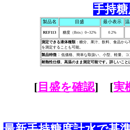
手持糖度
製品名
目盛
最小表示
温
REF113
糖度（Brix）0--32%
0.2%
測定できる液体種類
：糖分、果汁、飲料、食品から
を測定することも可能。
：
製品特徴
低価格、簡単な取扱い、小型、軽量、コ
耐熱性仕様、高温のまま測定可能です。詳しいこと
[
目盛を確認
] [
実
最新手持糖度計水で基準