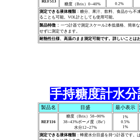
REF513
0.2%
糖度（Brix）0--40%
測定できる液体種類
：糖分、果汁、飲料、食品から不
ることも可能。VOL計としても使用可能。
：
製品特徴
一つ計器で測定スケール2本低価格、簡単な
せずに測定できます。
耐熱性仕様、高温のまま測定可能です。詳しいことは
手持糖度計水分計
製品名
目盛
最小表示
糖度（Brix）58--90%
1%
REF116
38--43%ボーメ度（Be'）
0.5%
1%
水分12--27%
測定できる液体種類
：蜂蜜水分目盛を持つ計器です。