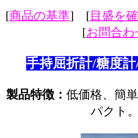
[
商品の基準
] [
目盛を
[
お問合わ
手持屈折計/糖度計
製品特徴：
低価格、簡
パクト