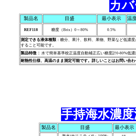
カバー
製品名
目盛
最小表示
温
REF118
糖度（Brix）0～80%
0.5%
測定できる液体種類
：糖分、果汁、飲料、果物、野菜など低濃度
すること可能です。
：
製品特徴
水で簡単基準校正温度自動補正広い糖度計0-80%低
耐熱性仕様、高温のまま測定可能です。詳しいことはお問い合わ
手持海水濃度海
製品名
目盛
最小表示
海水(サリニティ)0～100‰