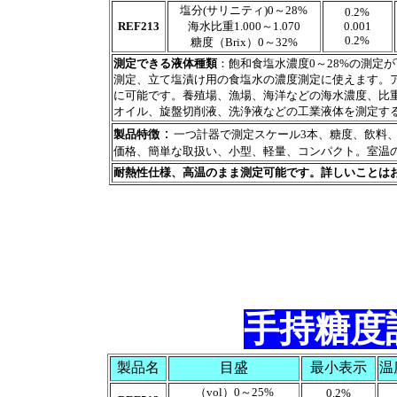
塩分(サリニティ)0～28%
0.2%
REF213
海水比重1.000～1.070
0.001
0.2%
糖度（Brix）0～32%
測定できる液体種類
：飽和食塩水濃度0～28%の測定
測定、立て塩漬け用の食塩水の濃度測定に使えます。
に可能です。養殖場、漁場、海洋などの海水濃度、比
オイル、旋盤切削液、洗浄液などの工業液体を測定す
：
製品特徴
一つ計器で測定スケール3本、糖度、飲料
価格、簡単な取扱い、小型、軽量、コンパクト。室温の
耐熱性仕様、高温のまま測定可能です。詳しいことは
手持糖度計v
製品名
目盛
最小表示
温
（vol）0～25%
0.2%