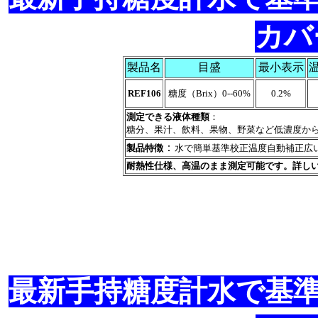
カバー
製品名
目盛
最小表示
REF106
糖度（Brix）0--60%
0.2%
測定できる液体種類
：
糖分、果汁、飲料、果物、野菜など低濃度か
：
製品特徴
水で簡単基準校正温度自動補正広い
耐熱性仕様、高温のまま測定可能です。詳し
最新手持糖度計水で基準