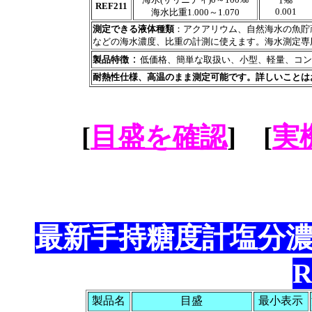
1‰
REF211
0.001
海水比重1.000～1.070
測定できる液体種類
：アクアリウム、自然海水の魚貯
などの海水濃度、比重の計測に使えます。海水測定専
：
製品特徴
低価格、簡単な取扱い、小型、軽量、コン
耐熱性仕様、高温のまま測定可能です。詳しいことは
[
目盛を確認
] [
実
最新手持糖度計塩分
R
製品名
目盛
最小表示