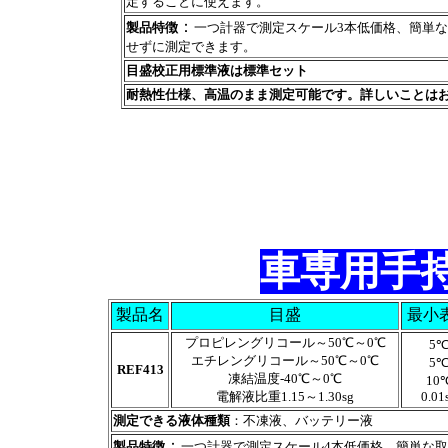
定することに使えます。
：
製品特徴
一つ計器で測定スケール3本低価格、簡単な
せずに測定できます。
目盛校正用標準液は標準セット
耐熱性仕様、高温のまま測定可能です。詳しいことは
車専用手持
製品名
目盛
最小
プロピレングリコール～50℃～0℃
5
エチレングリコール～50℃～0℃
5
REF413
凍結温度-40℃～0℃
10
電解液比重1.15～1.30sg
0.01
測定できる液体種類
：不凍液、バッテリー液
：
製品特徴
一つ計器で測定スケール4本低価格、簡単な取