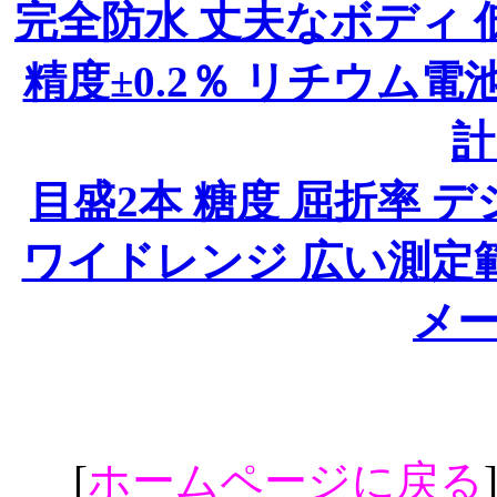
完全防水 丈夫なボディ 
精度±0.2％ リチウム電
計
目盛2本 糖度 屈折率 
ワイドレンジ 広い測定範
メ
[
ホームページに戻る