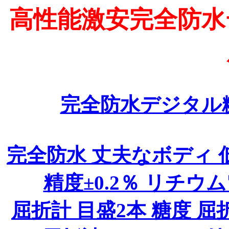
高性能激安完全防水
完全防水デジタル
完全防水 丈夫なボディ 
精度±0.2％ リチウ
屈折計 目盛2本 糖度 