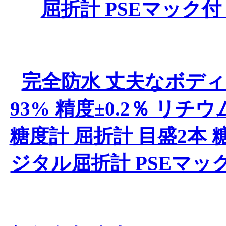
屈折計 PSEマック
完全防水 丈夫なボディ
93% 精度±0.2％ リ
糖度計 屈折計 目盛2本 
ジタル屈折計 PSEマッ